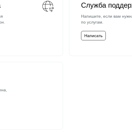
а
Служба поддер
мя
Напишите, если вам нужн
он.
по услугам.
Написать
ена,