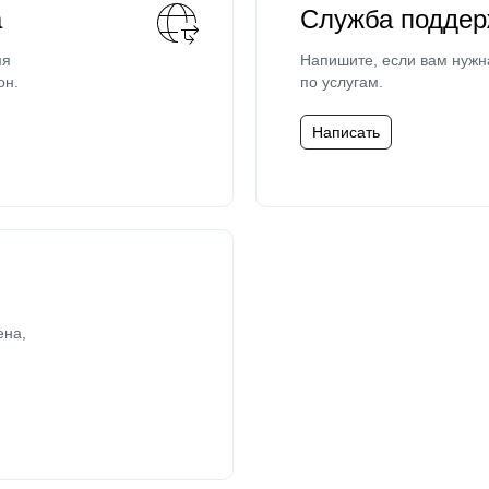
а
Служба поддер
мя
Напишите, если вам нужн
он.
по услугам.
Написать
ена,