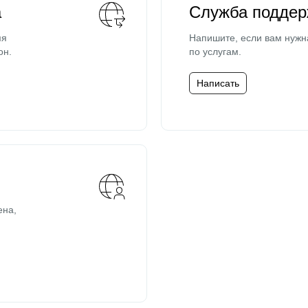
а
Служба поддер
мя
Напишите, если вам нужн
он.
по услугам.
Написать
ена,