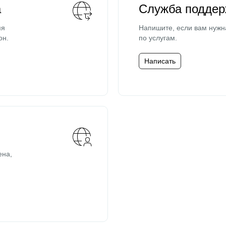
а
Служба поддер
мя
Напишите, если вам нужн
он.
по услугам.
Написать
ена,