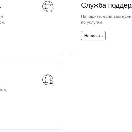
а
Служба поддер
мя
Напишите, если вам нужн
он.
по услугам.
Написать
ена,