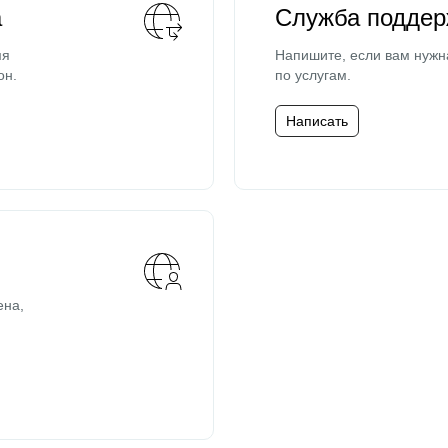
а
Служба поддер
мя
Напишите, если вам нужн
он.
по услугам.
Написать
ена,