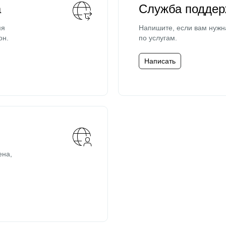
а
Служба поддер
мя
Напишите, если вам нужн
он.
по услугам.
Написать
ена,