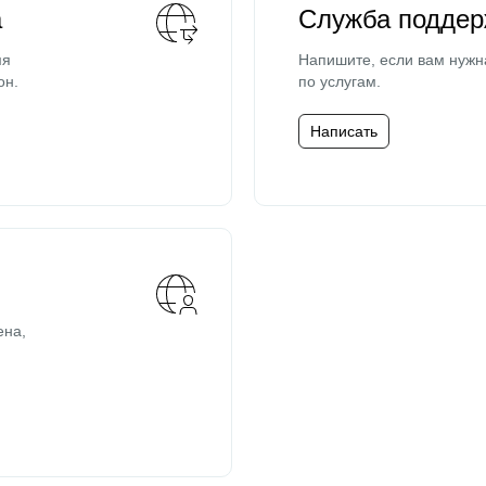
а
Служба поддер
мя
Напишите, если вам нужн
он.
по услугам.
Написать
ена,